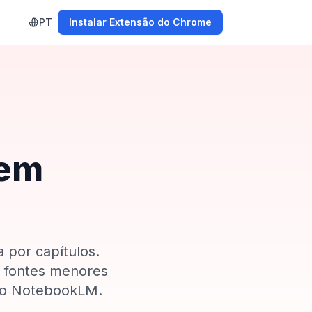
PT
Instalar Extensão do Chrome
 em
a por capítulos.
m fontes menores
 do NotebookLM.