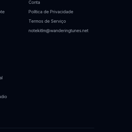
Conta
ote
Política de Privacidade
Termos de Serviço
notekitlm@wanderingtunes.net
al
udio