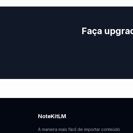
Faça upgrad
NoteKitLM
A maneira mais fácil de importar conteúdo