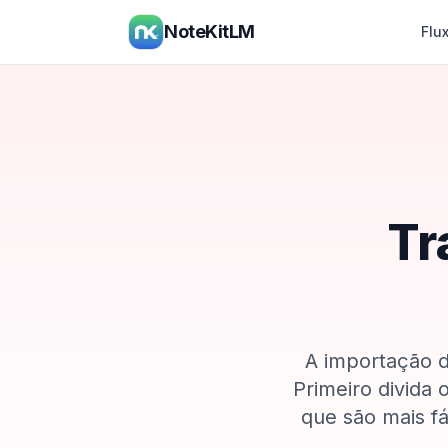
NoteKitLM
Flu
Tr
A importação de
Primeiro divida
que são mais f