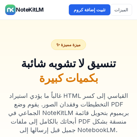
NoteKitLM
الميزات
تثبيت إضافة كروم
✨ ميزة مميزة
تنسيق لا تشوبه شائبة
بكميات كبيرة
غالباً ما يؤدي استيراد HTML القياسي إلى كسر
التخطيطات وفقدان الصور. يقوم وضع PDF
الجماعي في NoteKitLM بريميوم بتحويل قائمة
أبحاثك بالكامل إلى ملفات PDF منسقة بشكل
جميل قبل إرسالها إلى NotebookLM.