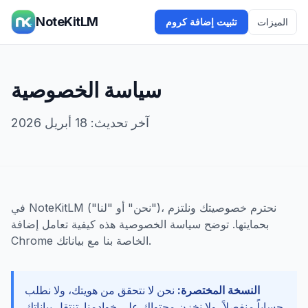
NoteKitLM
الميزات
تثبيت إضافة كروم
سياسة الخصوصية
آخر تحديث: 18 أبريل 2026
في NoteKitLM ("نحن" أو "لنا")، نحترم خصوصيتك ونلتزم
بحمايتها. توضح سياسة الخصوصية هذه كيفية تعامل إضافة
Chrome الخاصة بنا مع بياناتك.
النسخة المختصرة:
نحن لا نتحقق من هويتك، ولا نطلب
حساباً منفصلاً، ولا نخزن محتواك على خوادمنا. تنتقل بياناتك