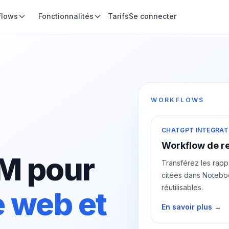
flows
Fonctionnalités
Tarifs
Se connecter
WORKFLOWS
CHATGPT INTEGRAT
Workflow de r
M pour
Transférez les rapp
citées dans Noteboo
réutilisables.
le web et
En savoir plus →