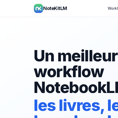
NoteKitLM
Work
Un meilleur
workflow
NotebookL
les livres, 